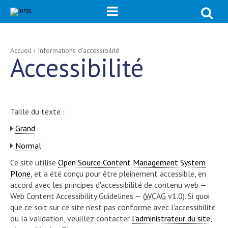
Chercher p

Recherche
avancée…
Aller
Outils
Accueil
›
Informations d'accessibilité
Accessibilité
au
personnels
contenu.
|
Aller
à
la
navigation
Taille du texte :
Grand
Normal
Ce site utilise
Open Source Content Management System
Plone
, et a été conçu pour être pleinement accessible, en
accord avec les principes d'accessibilité de contenu web —
Web Content Accessibility Guidelines — (
WCAG
v1.0). Si quoi
que ce soit sur ce site n'est pas conforme avec l'accessibilité
ou la validation, veuillez contacter
l'administrateur du site
,