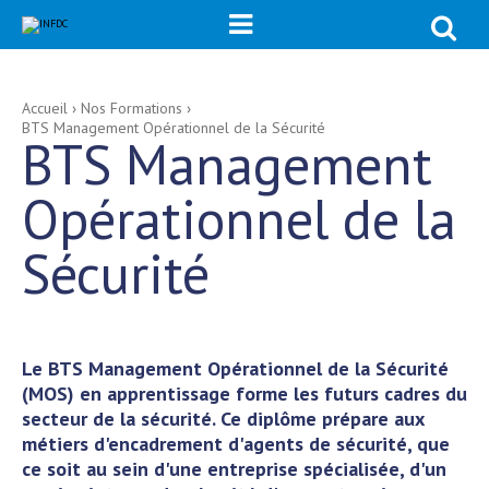
Chercher p

Recherche
avancée…
Aller
Outils
Accueil
›
Nos Formations
›
au
personnels
BTS Management Opérationnel de la Sécurité
contenu.
BTS Management
|
Aller
à
la
Opérationnel de la
navigation
Sécurité
Le BTS Management Opérationnel de la Sécurité
(MOS) en apprentissage forme les futurs cadres du
secteur de la sécurité. Ce diplôme prépare aux
métiers d'encadrement d'agents de sécurité, que
ce soit au sein d'une entreprise spécialisée, d'un