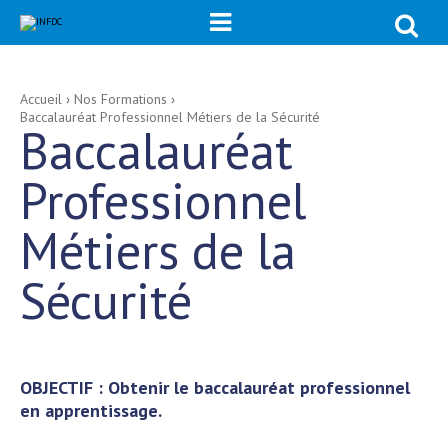
Chercher p

Recherche
avancée…
Aller
Outils
Accueil
›
Nos Formations
›
au
personnels
Baccalauréat Professionnel Métiers de la Sécurité
contenu.
Baccalauréat
|
Aller
à
la
Professionnel
navigation
Métiers de la
Sécurité
OBJECTIF : Obtenir le baccalauréat professionnel
en apprentissage.