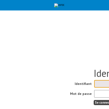
Aller
Outils
au
personnels
contenu.
|
Aller
à
la
navigation
Identifiant
Mot de passe