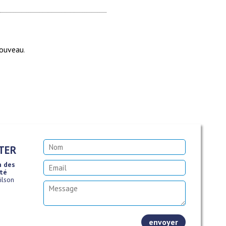
nouveau
.
TER
n des
ité
Wilson