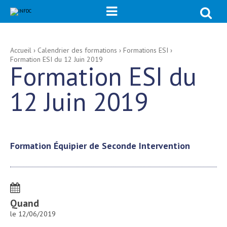
Chercher p

Recherche
avancée…
Aller
Outils
Accueil
›
Calendrier des formations
›
Formations ESI
›
au
personnels
Formation ESI du 12 Juin 2019
contenu.
Formation ESI du
|
Aller
à
la
12 Juin 2019
navigation
Formation Équipier de Seconde Intervention
Quand
le 12/06/2019