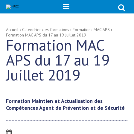
Chercher p

Recherche
avancée…
Aller
Outils
Accueil
›
Calendrier des formations
›
Formations MAC APS
›
au
personnels
Formation MAC APS du 17 au 19 Juillet 2019
contenu.
Formation MAC
|
Aller
à
la
APS du 17 au 19
navigation
Juillet 2019
Formation Maintien et Actualisation des
Compétences Agent de Prévention et de Sécurité