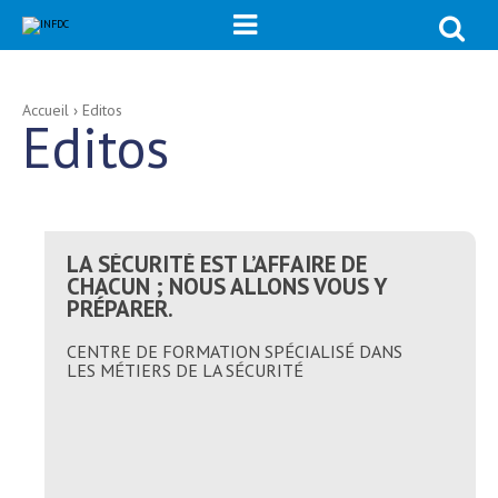
Chercher p

Recherche
avancée…
Aller
Outils
Accueil
›
Editos
Editos
au
personnels
contenu.
|
Aller
à
la
navigation
LA SÉCURITÉ EST L’AFFAIRE DE
CHACUN ; NOUS ALLONS VOUS Y
PRÉPARER.
CENTRE DE FORMATION SPÉCIALISÉ DANS
LES MÉTIERS DE LA SÉCURITÉ