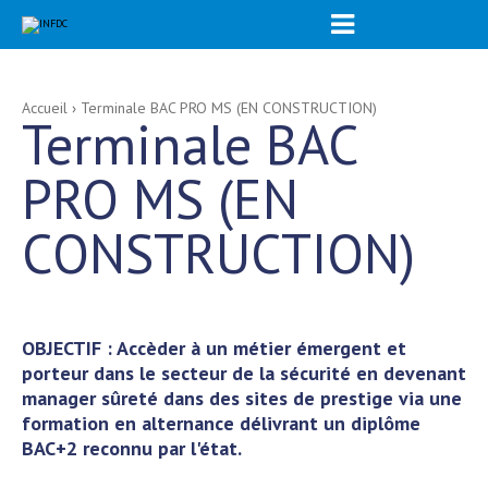

Aller
Outils
Accueil
›
Terminale BAC PRO MS (EN CONSTRUCTION)
Terminale BAC
au
personnels
contenu.
|
Aller
PRO MS (EN
à
la
navigation
CONSTRUCTION)
OBJECTIF : Accèder à un métier émergent et
porteur dans le secteur de la sécurité en devenant
manager sûreté dans des sites de prestige via une
formation en alternance délivrant un diplôme
BAC+2 reconnu par l'état.